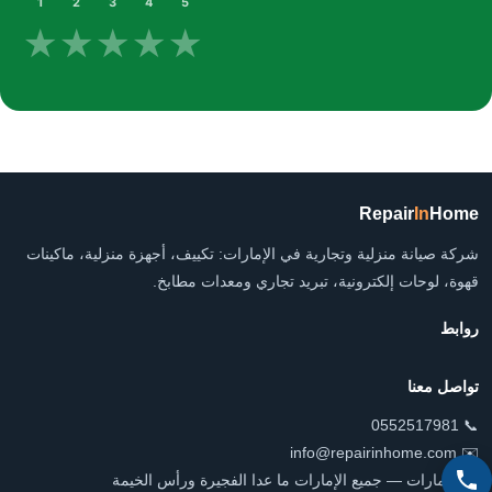
1
2
3
4
5
★
★
★
★
★
Repair
In
Home
شركة صيانة منزلية وتجارية في الإمارات: تكييف، أجهزة منزلية، ماكينات
قهوة، لوحات إلكترونية، تبريد تجاري ومعدات مطابخ.
روابط
تواصل معنا
📞 0552517981
✉️ info@repairinhome.com
📍 الإمارات — جميع الإمارات ما عدا الفجيرة ورأس الخيمة