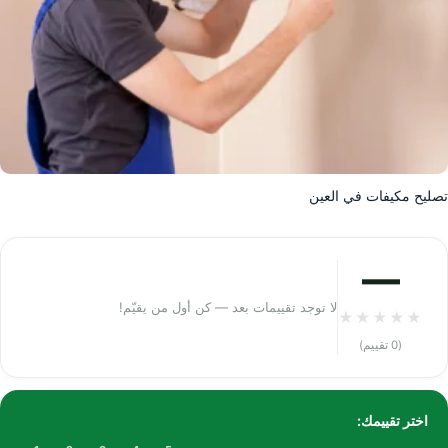
تصليح مكيفات في العين
—
لا توجد تقييمات بعد — كن أول من يقيّم!
★
★
★
★
★
(0 تقييم)
اختر تقييمك: