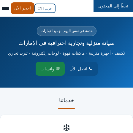
تخطّ إلى المحتوى
Repair
In
Home
احجز الآن
عربي
|
EN
خدمة في نفس اليوم · جميع الإمارات
صيانة منزلية وتجارية احترافية في الإمارات
تكييف · أجهزة منزلية · ماكينات قهوة · لوحات إلكترونية · تبريد تجاري
📞 اتصل الآن
💬 واتساب
خدماتنا
❄️