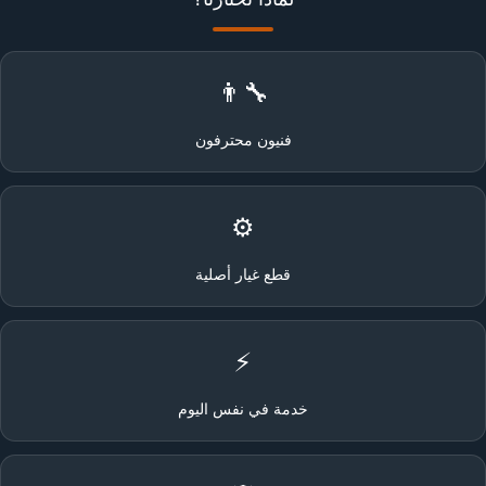
👨‍🔧
فنيون محترفون
⚙️
قطع غيار أصلية
⚡
خدمة في نفس اليوم