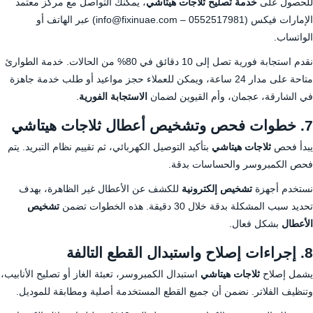
للحصول على
خدمة تصليح ثلاجات هيتاشي
، يمكنك التواصل مع مركز معتمد
الإمارات فيكس (
0552517981
– info@fixinuae.com) عبر الهاتف أو
الواتساب.
نقدم استجابة فورية تصل إلى 10 دقائق في 80% من الحالات. خدمة الطوارئ
متاحة على مدار 24 ساعة، ويمكن للعملاء حجز مواعيد أو طلب خدمة جاهزة
في الشارقة، عجمان، وأم القيوين لضمان
الاستجابة الفورية
.
7. خطوات فحص وتشخيص أعطال ثلاجات هيتاشي
يبدأ فحص
ثلاجات هيتاشي
بتأكيد التوصيل الكهربائي، ثم تقييم نظام التبريد. يتم
فحص الكمبروسر والحساسات بدقة.
نستخدم أجهزة
تشخيص إلكترونية
للكشف عن الأعطال غير الظاهرة، بهدف
تحديد سبب المشكلة بدقة خلال 30 دقيقة. هذه الخطوات تضمن
تشخيص
الأعطال
بشكل فعال.
8. إجراءات إصلاح واستبدال القطع التالفة
يشمل إصلاح
ثلاجات هيتاشي
استبدال الكمبروسر، تعبئة الغاز أو تصليح الأنابيب،
وتنظيف الفلاتر. نضمن أن جميع القطع المستخدمة أصلية ومطابقة للموديل.