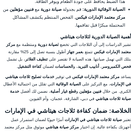
هذا الضبط يحافظ على جودة الطعام ويوفر الطاقة.
الصيانة الوقائية الدورية:
قم بجدولة
صيانة دورية
مع
فنيين مؤهلين
من
مركز معتمد الإمارات فيكس
. الفحص المنتظم يكتشف المشاكل
المحتملة مبكرًا قبل تفاقمها.
أهمية الصيانة الدورية لثلاجات هيتاشي
تشير الدراسات إلى أن الثلاجات التي تخضع ل
صيانة دورية
ومنتظمة مع
مركز
معتمد الإمارات فيكس
تتمتع ب
عمر جهاز
أطول بنسبة تصل إلى 25% مقارنة
بتلك التي تهمل صيانتها. هذه الصيانة لا تقتصر على
تنظيف الفلاتر
، بل تشمل
فحص الكمبروسر
،
أنابيب التبريد
، و
الحساسات
لضمان
كفاءة التشغيل
.
يساعد
مركز معتمد الإمارات فيكس
في توفير
خدمات تصليح ثلاجات هيتاشي
في الإمارات
، مع التركيز على
الصيانة الوقائية
التي تقلل من احتمالية الأعطال
الكبرى. من خلال
فنيين مؤهلين
و
قطع غيار أصلية
، نضمن لك أفضل
خدمة
صيانة ثلاجات هيتاشي
في دبي، الشارقة، عجمان، وأم القيوين.
الخلاصة: ضمان كفاءة ثلاجات هيتاشي في الإمارات
تعتبر
صيانة ثلاجات هيتاشي في الإمارات
أمرًا حيويًا لضمان استمرار عمل
أجهزتك بكفاءة عالية. إن اختيار
مركز صيانة هيتاشي
موثوق مثل مركز معتمد