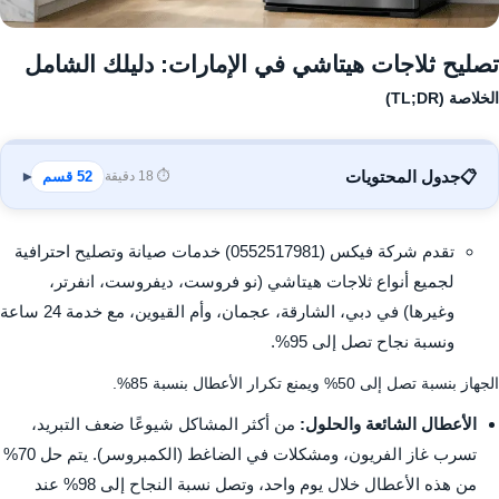
تصليح ثلاجات هيتاشي في الإمارات: دليلك الشامل
الخلاصة (TL;DR)
📋
جدول المحتويات
⏱️ 18 دقيقة
52 قسم
▾
تقدم شركة فيكس (0552517981) خدمات صيانة وتصليح احترافية
لجميع أنواع ثلاجات هيتاشي (نو فروست، ديفروست، انفرتر،
وغيرها) في دبي، الشارقة، عجمان، وأم القيوين، مع خدمة 24 ساعة
ونسبة نجاح تصل إلى 95%.
الجهاز بنسبة تصل إلى 50% ويمنع تكرار الأعطال بنسبة 85%.
الأعطال الشائعة والحلول:
من أكثر المشاكل شيوعًا ضعف التبريد،
تسرب غاز الفريون، ومشكلات في الضاغط (الكمبروسر). يتم حل 70%
من هذه الأعطال خلال يوم واحد، وتصل نسبة النجاح إلى 98% عند