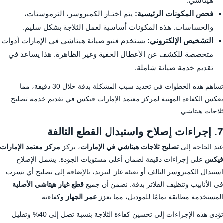
هيتاشي.
فحص المكونات الرئيسية:
يتم اختبار الكمبروسر، الثرموستات،
والحساسات. هذه المكونات أساسية لعمل الثلاجة بشكل سليم.
التشخيص الإلكتروني:
يستخدم فنيو صيانة هيتاشي في الإمارات أدوات
متخصصة للكشف عن الأعطال الخفية وغير الظاهرة. هذا يساعد في
تقديم خدمة صيانة شاملة.
تساهم هذه الخطوات في تحديد سبب المشكلة بدقة خلال 30 دقيقة، مما
يعكس الكفاءة المهنية لمركز معتمد الإمارات فيكس في تقديم خدمة تصليح
ثلاجات هيتاشي.
7. إجراءات إصلاح واستبدال القطع التالفة
عند الحاجة إلى
تصليح ثلاجات هيتاشي في الإمارات
، يركز
مركز معتمد الإمارات
فيكس
على إجراءات دقيقة لضمان أعلى مستويات الجودة. يشمل الإصلاح
استبدال الكمبروسر التالف أو تعبئة غاز التبريد، بالإضافة إلى تصليح أي تسرب
في الأنابيب وتنظيف الفلاتر بدقة. نضمن أن جميع
قطع غيار هيتاشي الأصلية
المستخدمة مطابقة تمامًا للموديل، مما يعزز
عمر الجهاز
وكفاءته.
تؤدي هذه الإجراءات إلى تحسين كفاءة الثلاجة بنسبة تصل إلى 40% وتقليل