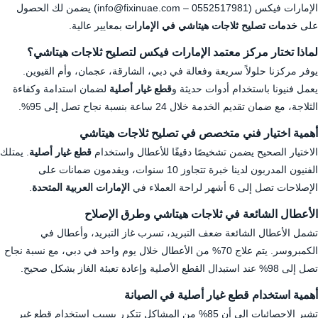
الإمارات فيكس (
0552517981
– info@fixinuae.com) يضمن لك الحصول
على
خدمات تصليح ثلاجات هيتاشي في الإمارات
بمعايير عالية.
لماذا تختار مركز معتمد الإمارات فيكس لتصليح ثلاجات هيتاشي؟
يوفر مركزنا حلولاً سريعة وفعالة في دبي، الشارقة، عجمان، وأم القيوين.
يعمل فنيونا باستخدام أدوات حديثة و
قطع غيار أصلية
لضمان استدامة وكفاءة
الثلاجة، مع ضمان تقديم الخدمة خلال 24 ساعة بنسبة نجاح تصل إلى 95%.
أهمية اختيار فني متخصص في تصليح ثلاجات هيتاشي
الاختيار الصحيح يضمن تشخيصًا دقيقًا للأعطال واستخدام
قطع غيار أصلية
. يمتلك
الفنيون المدربون لدينا خبرة تتجاوز 10 سنوات، ويقدمون ضمانات على
الإصلاحات تصل إلى 6 أشهر لراحة العملاء في
الإمارات العربية المتحدة
.
الأعطال الشائعة في ثلاجات هيتاشي وطرق الإصلاح
تشمل الأعطال الشائعة ضعف التبريد، تسرب غاز التبريد، وأعطال في
الكمبروسر. يتم علاج 70% من الأعطال خلال يوم واحد في دبي، مع نسبة نجاح
تصل إلى 98% عند استبدال القطع الأصلية وإعادة تعبئة الغاز بشكل صحيح.
أهمية استخدام قطع غيار أصلية في الصيانة
تشير الإحصائيات إلى أن 85% من المشاكل تتكرر بسبب استخدام قطع غير