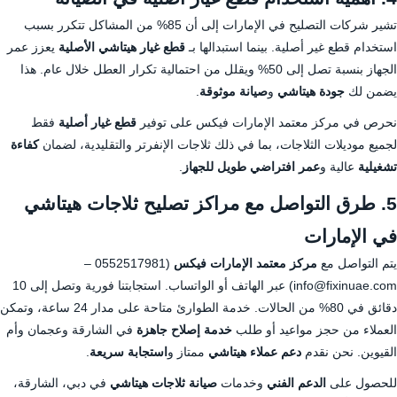
تشير شركات التصليح في الإمارات إلى أن 85% من المشاكل تتكرر بسبب
استخدام قطع غير أصلية. بينما استبدالها بـ
قطع غيار هيتاشي الأصلية
يعزز عمر
الجهاز بنسبة تصل إلى 50% ويقلل من احتمالية تكرار العطل خلال عام. هذا
يضمن لك
جودة هيتاشي
و
صيانة موثوقة
.
نحرص في مركز معتمد الإمارات فيكس على توفير
قطع غيار أصلية
فقط
لجميع موديلات الثلاجات، بما في ذلك ثلاجات الإنفرتر والتقليدية، لضمان
كفاءة
تشغيلية
عالية و
عمر افتراضي طويل للجهاز
.
5. طرق التواصل مع مراكز تصليح ثلاجات هيتاشي
في الإمارات
يتم التواصل مع
مركز معتمد الإمارات فيكس
(
0552517981
–
info@fixinuae.com) عبر الهاتف أو الواتساب. استجابتنا فورية وتصل إلى 10
دقائق في 80% من الحالات. خدمة الطوارئ متاحة على مدار 24 ساعة، وتمكن
العملاء من حجز مواعيد أو طلب
خدمة إصلاح جاهزة
في الشارقة وعجمان وأم
القيوين. نحن نقدم
دعم عملاء هيتاشي
ممتاز و
استجابة سريعة
.
للحصول على
الدعم الفني
وخدمات
صيانة ثلاجات هيتاشي
في دبي، الشارقة،