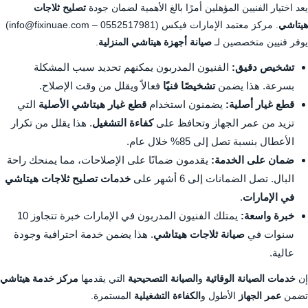
يعد اختيار الفنيين المؤهلين أمرًا بالغ الأهمية لضمان جودة
تصليح ثلاجات
هيتاشي
. مركز معتمد الإمارات فيكس (
0552517981
– info@fixinuae.com)
يوفر فنيين متخصصين لـ
صيانة أجهزة هيتاشي المنزلية
.
تشخيص دقيق:
الفنيون المدربون يمكنهم تحديد سبب المشكلة
بسرعة. هذا يضمن
تشخيصًا فنيًا
فعالاً ويقلل من وقت الإصلاح.
قطع غيار أصلية:
يضمنون استخدام
قطع غيار هيتاشي الأصلية
التي
تزيد من عمر الجهاز وتحافظ على
كفاءة التشغيل
. هذا يقلل من تكرار
الأعطال بنسبة تصل إلى 85% خلال عام.
ضمان على الخدمة:
يقدمون ضمانًا على الإصلاحات، مما يمنحك راحة
البال. تصل الضمانات إلى 6 أشهر على
خدمات تصليح ثلاجات هيتاشي
في الإمارات
.
خبرة واسعة:
يمتلك الفنيون المدربون في الإمارات خبرة تتجاوز 10
سنوات في
صيانة ثلاجات هيتاشي
. هذا يضمن خدمة احترافية وجودة
عالية.
إن
خدمات الصيانة الوقائية
و
الصيانة التصحيحية
التي يقدمها
مركز خدمة هيتاشي
تضمن
عمر الجهاز
الأطول و
الكفاءة التشغيلية
المستمرة.