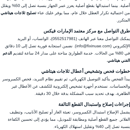
أصلية. بينما استبدالها بقطع أصلية يعزز عمر الجهاز بنسبة تصل إلى 50% ويقلل
من احتمالية تكرار العطل خلال عام، مما يوفر عليك عناء
تصليح ثلاجات هيتاشي
المتكرر.
طرق التواصل مع مركز معتمد الإمارات فيكس
يمكنك التواصل معنا عبر الهاتف (
0552517981
)، الواتساب، أو البريد
الإلكتروني (info@fixinuae.com). نضمن استجابة فورية تصل إلى 10 دقائق
في 80% من الحالات. خدمة الطوارئ متاحة على مدار 24 ساعة لتقديم
الدعم
الفني هيتاشي
.
خطوات فحص وتشخيص أعطال ثلاجات هيتاشي
يبدأ الفحص بتأكيد التوصيل الكهربائي، ثم تقييم نظام التبريد، فحص الكمبروسر
والحساسات. نستخدم أجهزة تشخيص إلكترونية للكشف عن الأعطال غير
الظاهرة، بهدف تحديد سبب المشكلة بدقة خلال 30 دقيقة.
إجراءات إصلاح واستبدال القطع التالفة
يشمل الإصلاح استبدال الكمبروسر، تعبئة الغاز أو تصليح الأنابيب، وتنظيف
الفلاتر. جميع القطع أصلية ومطابقة للموديل، مما يؤدي إلى تحسين الكفاءة
بنسبة تصل إلى 40% وتقليل استهلاك الكهرباء.