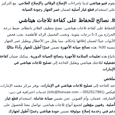
يقوم
فنيو هيتاشي
لدينا بإجراءات
الإصلاح الوقائي
و
الإصلاح العلاجي
، مع التركيز
على استخدام
قطع غيار أصلية
لضمان
عمر الجهاز
و
جودة الصيانة
.
8. نصائح للحفاظ على كفاءة ثلاجات هيتاشي
للحفاظ على كفاءة ثلاجات هيتاشي، ننصح بتنظيف الفلاتر بانتظام، ضبط درجة
الحرارة بين 3-5 درجات مئوية، وتجنب التحميل الزائد للأطعمة. يجب فحص
الأبواب جيدًا لضمان إغلاقها بإحكام، مما يقلل من الأعطال ويطيل عمر الجهاز
بنسبة 30%. هذه
نصائح صيانة الأجهزة
تضمن
عمرًا أطول للجهاز
و
أداءً مثاليًا
.
باتباع هذه
تعليمات السلامة للأجهزة
و
نصائح الصيانة الدورية
، يمكنك ضمان
كفاءة
تشغيلية
لثلاجتك هيتاشي وتقليل الحاجة إلى
تصليح ثلاجات هيتاشي في
الإمارات
.
ملخص
عند الحاجة إلى
تصليح ثلاجات هيتاشي في الإمارات
، يوفر مركز معتمد الإمارات
فيكس (
0552517981
– info@fixinuae.com) خدمات احترافية في دبي،
الشارقة، عجمان، وأم القيوين. نحن نضمن
صيانة شاملة
، استخدام
قطع غيار
أصلية
، و
فنيين مؤهلين
لجميع أنواع ثلاجات هيتاشي. تواصل معنا للحصول على
دعم فني
و
خدمة إصلاح موثوقة
تضمن
جودة هيتاشي
و
عمرًا أطول لجهازك
.