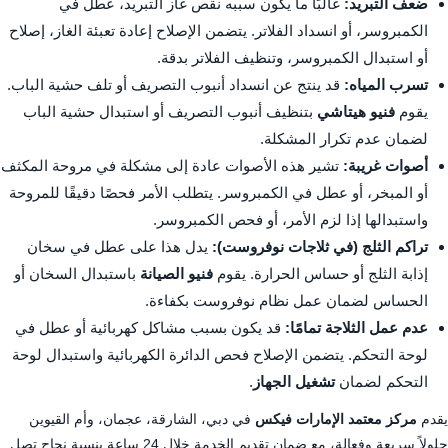
ضعف التبريد:
غالبًا ما يكون سببه نقص غاز التبريد، عطل في
الكمبروسر، أو انسداد الفلاتر. يتضمن الإصلاح إعادة تعبئة الغاز، إصلاح
أو استبدال الكمبروسر، وتنظيف الفلاتر بدقة.
تسرب المياه:
قد ينتج عن انسداد أنبوب التصريف أو تلف حشية الباب.
يقوم
فنيو هيتاشي
بتنظيف أنبوب التصريف أو استبدال حشية الباب
لضمان عدم تكرار المشكلة.
أصوات غريبة:
تشير هذه الأصوات عادة إلى مشكلة في مروحة المكثف
أو المبخر، أو عطل في الكمبروسر. يتطلب الأمر فحصًا دقيقًا للمروحة
واستبدالها إذا لزم الأمر، أو فحص الكمبروسر.
تراكم الثلج (في ثلاجات نوفروست):
يدل هذا على عطل في سخان
إذابة الثلج أو حساس الحرارة. يقوم
فنيو الصيانة
باستبدال السخان أو
الحساس لضمان عمل نظام نوفروست بكفاءة.
عدم عمل الثلاجة تمامًا:
قد يكون بسبب مشاكل كهربائية أو عطل في
لوحة التحكم. يتضمن الإصلاح فحص الدائرة الكهربائية واستبدال لوحة
التحكم لضمان
تشغيل الجهاز
.
يقدم
مركز معتمد الإمارات فيكس
في دبي، الشارقة، عجمان، وأم القيوين
حلولاً سريعة وفعالة، مع ضمان تقديم الخدمة خلال 24 ساعة بنسبة نجاح تصل