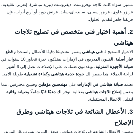
متميز. سواء كانت ثلاجة نوفروست، ديفروست (تبريد مباشر)، إنفرتر، تقليدية،
فريزر علوي، فريزر سفلي، سايد-باي-سايد، فرنش دور، أو أربع أبواب، فإن
فريقنا جاهز لتقديم الحلول.
2. أهمية اختيار فني متخصص في تصليح ثلاجات
هيتاشي
الاختيار الصحيح لـ
فني هيتاشي
يضمن تشخيصًا دقيقًا للأعطال واستخدام
قطع
غيار أصلية
. الفنيون المدربون في الإمارات يمتلكون خبرة تتجاوز 10 سنوات في
صيانة الأجهزة المنزلية
، ويقدمون ضمانات على الإصلاحات تصل إلى 6 أشهر
لراحة العملاء. هذا يضمن لك
جودة خدمة هيتاشي
و
كفاءة تشغيلية
طويلة الأمد.
تعتمد
صيانة هيتاشي في الإمارات
على
مهندسين مؤهلين
وفنيين محترفين، مما
يضمن
إصلاح ثلاجات هيتاشي
بفعالية. نوفر لك
دعمًا فنيًا
شاملًا و
صيانة وقائية
لتقليل الأعطال المستقبلية.
3. الأعطال الشائعة في ثلاجات هيتاشي وطرق
الإصلاح
تتضمن الأعطال الشائعة في ثلاجات هيتاشي ضعف التبريد، تسرب غاز التبريد،