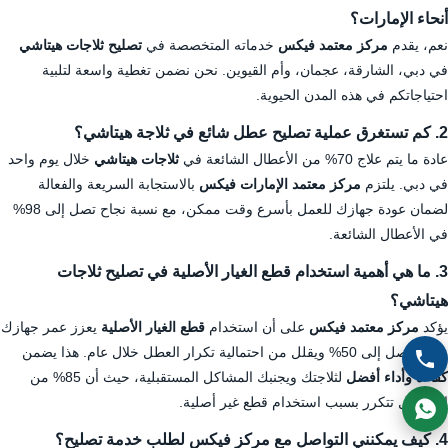
أنحاء الإمارات؟
نعم، يقدم
مركز معتمد فيكس
خدماته المتخصصة في
تصليح ثلاجات هيتاشي
في دبي، الشارقة، عجمان، وأم القيوين. نحن نضمن تغطية واسعة لتلبية
احتياجاتكم في هذه المدن الحيوية.
2. كم تستغرق عملية تصليح عطل شائع في ثلاجة هيتاشي؟
عادة ما يتم علاج 70% من الأعطال الشائعة في
ثلاجات هيتاشي
خلال يوم واحد
في دبي. يلتزم
مركز معتمد الإمارات فيكس
بالاستجابة السريعة والفعالة
لضمان عودة جهازك للعمل بأسرع وقت ممكن، مع نسبة نجاح تصل إلى 98%
في الأعطال الشائعة.
3. ما هي أهمية استخدام قطع الغيار الأصلية في تصليح ثلاجات
هيتاشي؟
يؤكد
مركز معتمد فيكس
على أن استخدام
قطع الغيار الأصلية
يعزز عمر جهازك
بنسبة تصل إلى 50% ويقلل من احتمالية تكرار العطل خلال عام. هذا يضمن
كفاءة وأداء أفضل
لثلاجتك ويجنبك المشاكل المستقبلية، حيث أن 85% من
المشاكل تتكرر بسبب استخدام قطع غير أصلية.
4. كيف يمكنني التواصل مع مركز فيكس لطلب خدمة تصليح؟