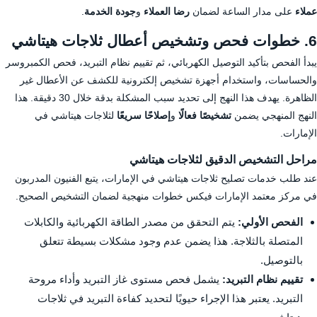
عملاء
على مدار الساعة لضمان
رضا العملاء
و
جودة الخدمة
.
6. خطوات فحص وتشخيص أعطال ثلاجات هيتاشي
يبدأ الفحص بتأكيد التوصيل الكهربائي، ثم تقييم نظام التبريد، فحص الكمبروسر
والحساسات، واستخدام أجهزة تشخيص إلكترونية للكشف عن الأعطال غير
الظاهرة. يهدف هذا النهج إلى تحديد سبب المشكلة بدقة خلال 30 دقيقة. هذا
النهج المنهجي يضمن
تشخيصًا فعالًا
و
إصلاحًا سريعًا
لثلاجات هيتاشي في
الإمارات.
مراحل التشخيص الدقيق لثلاجات هيتاشي
عند طلب خدمات تصليح ثلاجات هيتاشي في الإمارات، يتبع الفنيون المدربون
في مركز معتمد الإمارات فيكس خطوات منهجية لضمان التشخيص الصحيح.
الفحص الأولي:
يتم التحقق من مصدر الطاقة الكهربائية والكابلات
المتصلة بالثلاجة. هذا يضمن عدم وجود مشكلات بسيطة تتعلق
بالتوصيل.
تقييم نظام التبريد:
يشمل فحص مستوى غاز التبريد وأداء مروحة
التبريد. يعتبر هذا الإجراء حيويًا لتحديد كفاءة التبريد في ثلاجات