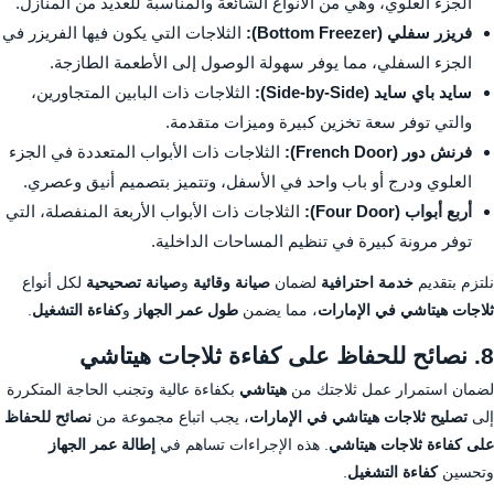
الجزء العلوي، وهي من الأنواع الشائعة والمناسبة للعديد من المنازل.
فريزر سفلي (Bottom Freezer):
الثلاجات التي يكون فيها الفريزر في
الجزء السفلي، مما يوفر سهولة الوصول إلى الأطعمة الطازجة.
سايد باي سايد (Side-by-Side):
الثلاجات ذات البابين المتجاورين،
والتي توفر سعة تخزين كبيرة وميزات متقدمة.
فرنش دور (French Door):
الثلاجات ذات الأبواب المتعددة في الجزء
العلوي ودرج أو باب واحد في الأسفل، وتتميز بتصميم أنيق وعصري.
أربع أبواب (Four Door):
الثلاجات ذات الأبواب الأربعة المنفصلة، التي
توفر مرونة كبيرة في تنظيم المساحات الداخلية.
نلتزم بتقديم
خدمة احترافية
لضمان
صيانة وقائية
و
صيانة تصحيحية
لكل أنواع
ثلاجات هيتاشي في الإمارات
، مما يضمن
طول عمر الجهاز
و
كفاءة التشغيل
.
8. نصائح للحفاظ على كفاءة ثلاجات هيتاشي
لضمان استمرار عمل ثلاجتك من
هيتاشي
بكفاءة عالية وتجنب الحاجة المتكررة
إلى
تصليح ثلاجات هيتاشي في الإمارات
، يجب اتباع مجموعة من
نصائح للحفاظ
على كفاءة ثلاجات هيتاشي
. هذه الإجراءات تساهم في
إطالة عمر الجهاز
وتحسين
كفاءة التشغيل
.