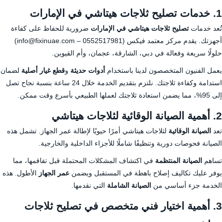
1. خدمات تصليح ثلاجات هيتاشي في الإمارات
تُعد خدمات
تصليح ثلاجات هيتاشي في الإمارات
ضرورية للحفاظ على كفاءة
أجهزتك. يقدم مركز معتمد فيكس (
0552517981
– info@fixinuae.com)
حلولًا سريعة وفعالة في دبي، الشارقة، عجمان، وأم القيوين.
يعمل الفنيون المتخصصون لدينا باستخدام
أدوات حديثة
و
قطع غيار أصلية
لضمان
استدامة وكفاءة ثلاجتك. نلتزم بتقديم الخدمة خلال 24 ساعة بنسبة نجاح تصل
إلى 95%، مما يضمن استعادة ثلاجتك لعملها الطبيعي بأسرع وقت ممكن.
2. أهمية الصيانة الوقائية لثلاجات هيتاشي
تعد
الصيانة الوقائية
لثلاجات هيتاشي أمرًا حيويًا لإطالة عمر الجهاز. تشمل هذه
الصيانة فحوصات دورية وتنظيفًا شاملًا للأجزاء الداخلية والخارجية.
تساهم
الصيانة المنتظمة
في اكتشاف المشكلات المحتملة قبل تفاقمها، مما
يوفر عليك تكاليف إصلاح باهظة في المستقبل ويضمن
عمر الجهاز
الأطول. هذه
الخدمة جزء أساسي من
الصيانة الشاملة
التي نقدمها.
3. أهمية اختيار فني متخصص في تصليح ثلاجات