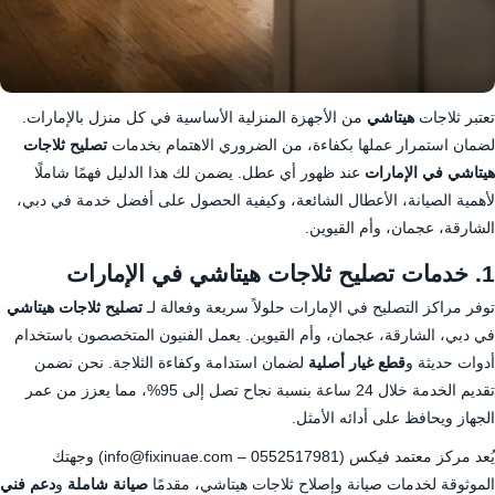
تعتبر ثلاجات
هيتاشي
من الأجهزة المنزلية الأساسية في كل منزل بالإمارات.
لضمان استمرار عملها بكفاءة، من الضروري الاهتمام بخدمات
تصليح ثلاجات
هيتاشي في الإمارات
عند ظهور أي عطل. يضمن لك هذا الدليل فهمًا شاملًا
لأهمية الصيانة، الأعطال الشائعة، وكيفية الحصول على أفضل خدمة في دبي،
الشارقة، عجمان، وأم القيوين.
1. خدمات تصليح ثلاجات هيتاشي في الإمارات
توفر مراكز التصليح في الإمارات حلولاً سريعة وفعالة لـ
تصليح ثلاجات هيتاشي
في دبي، الشارقة، عجمان، وأم القيوين. يعمل الفنيون المتخصصون باستخدام
أدوات حديثة و
قطع غيار أصلية
لضمان استدامة وكفاءة الثلاجة. نحن نضمن
تقديم الخدمة خلال 24 ساعة بنسبة نجاح تصل إلى 95%، مما يعزز من عمر
الجهاز ويحافظ على أدائه الأمثل.
يُعد مركز معتمد فيكس (
0552517981
– info@fixinuae.com) وجهتك
الموثوقة لخدمات صيانة وإصلاح ثلاجات هيتاشي، مقدمًا
صيانة شاملة
و
دعم فني