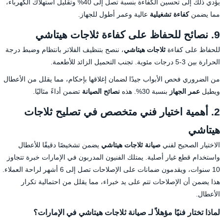
يؤدي ذلك إلى تحسين الكفاءة بنسبة تصل إلى 40% وتقليل استهلاك الكهرباء،
مما يضمن
كفاءة تشغيلية
عالية وعمر أطول للجهاز.
9. نصائح للحفاظ على كفاءة ثلاجات هيتاشي
للحفاظ على كفاءة
ثلاجات هيتاشي
، ننصح بتنظيف الفلاتر بانتظام وضبط درجة
الحرارة بين 3-5 درجات مئوية. تجنب التحميل الزائد للأطعمة.
من الضروري فحص الأبواب جيدًا لضمان إغلاقها بإحكام، مما يقلل من الأعطال
ويطيل
عمر الجهاز
بنسبة 30%. هذه
نصائح الصيانة
تضمن أداءً مثاليًا.
2. أهمية اختيار فني متخصص في تصليح ثلاجات
هيتاشي
الاختيار الصحيح لفني
صيانة ثلاجات هيتاشي
يضمن تشخيصًا دقيقًا للأعطال
واستخدام قطع غيار أصلية. يمتلك الفنيون المدربون في الإمارات خبرة تتجاوز
10 سنوات، ويقدمون ضمانات على الإصلاحات تصل إلى 6 أشهر لراحة العملاء.
هذا يضمن أن الإصلاحات تتم على يد خبراء، مما يقلل من احتمالية تكرار
الأعطال.
لماذا تختار فنيًا مؤهلاً لـ صيانة ثلاجات هيتاشي في الإمارات؟