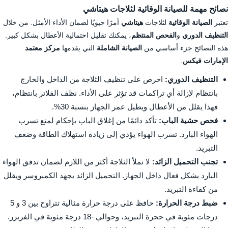
نصائح مهمة للصيانة الوقائية لثلاجات هيتاشي
تعتبر
الصيانة الوقائية
لثلاجات
هيتاشي
أمرًا حيويًا لضمان الأداء الأمثل. من خلال
التنظيف الدوري
و
الفحص المنتظم
، يمكنك تقليل احتمالية الأعطال بشكل كبير.
هذه النصائح جزء أساسي من
الصيانة الشاملة
التي يقدمها
مركز معتمد
الإمارات فيكس
.
التنظيف الدوري:
احرص على تنظيف الثلاجة من الداخل والخارج
بانتظام لإزالة أي تراكمات قد تؤثر على الأداء. نظف الفلاتر بانتظام،
فهذا يقلل من الأعطال ويطيل عمر الجهاز بنسبة 30%.
فحص حشية الباب:
تأكد دائمًا من إغلاق الباب بإحكام لمنع تسرب
الهواء البارد. تسرب الهواء يؤدي إلى زيادة استهلاك الطاقة وضعف
التبريد.
تجنب التحميل الزائد:
لا تملأ الثلاجة أكثر من اللازم لضمان تدفق الهواء
البارد بشكل فعال داخل الجهاز. التحميل الزائد يجهد الكمبروسر ويقلل
من كفاءة التبريد.
ضبط درجة الحرارة:
حافظ على درجة حرارة مثالية تتراوح بين 3 و 5
درجات مئوية في حجرة التبريد، وحوالي -18 درجة مئوية في الفريزر.