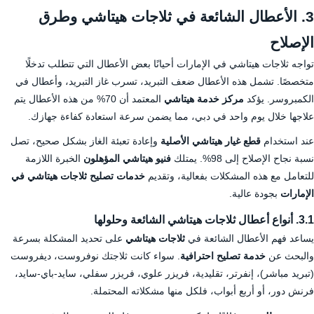
3. الأعطال الشائعة في ثلاجات هيتاشي وطرق
الإصلاح
تواجه ثلاجات هيتاشي في الإمارات أحيانًا بعض الأعطال التي تتطلب تدخلًا
متخصصًا. تشمل هذه الأعطال ضعف التبريد، تسرب غاز التبريد، وأعطال في
الكمبروسر. يؤكد
مركز خدمة هيتاشي
المعتمد أن 70% من هذه الأعطال يتم
علاجها خلال يوم واحد في دبي، مما يضمن سرعة استعادة كفاءة جهازك.
عند استخدام
قطع غيار هيتاشي الأصلية
وإعادة تعبئة الغاز بشكل صحيح، تصل
نسبة نجاح الإصلاح إلى 98%. يمتلك
فنيو هيتاشي المؤهلون
الخبرة اللازمة
للتعامل مع هذه المشكلات بفعالية، وتقديم
خدمات تصليح ثلاجات هيتاشي في
الإمارات
بجودة عالية.
3.1. أنواع أعطال ثلاجات هيتاشي الشائعة وحلولها
يساعد فهم الأعطال الشائعة في
ثلاجات هيتاشي
على تحديد المشكلة بسرعة
والبحث عن
خدمة تصليح احترافية
. سواء كانت ثلاجتك نوفروست، ديفروست
(تبريد مباشر)، إنفرتر، تقليدية، فريزر علوي، فريزر سفلي، سايد-باي-سايد،
فرنش دور، أو أربع أبواب، فلكل منها مشكلاته المحتملة.