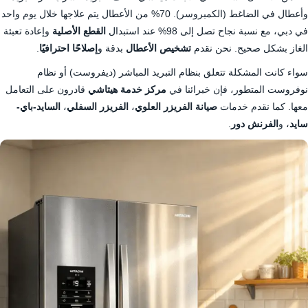
وأعطال في الضاغط (الكمبروسر). 70% من الأعطال يتم علاجها خلال يوم واحد
في دبي، مع نسبة نجاح تصل إلى 98% عند استبدال
القطع الأصلية
وإعادة تعبئة
الغاز بشكل صحيح. نحن نقدم
تشخيص الأعطال
بدقة و
إصلاحًا احترافيًا
.
سواء كانت المشكلة تتعلق بنظام التبريد المباشر (ديفروست) أو نظام
نوفروست المتطور، فإن خبرائنا في
مركز خدمة هيتاشي
قادرون على التعامل
معها. كما نقدم خدمات
صيانة الفريزر العلوي
،
الفريزر السفلي
،
السايد-باي-
سايد
، و
الفرنش دور
.