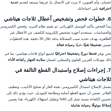
عجمان، وأم القيوين، لا تتردد في الاتصال بنا. فريقنا مستعد لتقديم
خدمة
احترافية
تلبي احتياجاتك.
6. خطوات فحص وتشخيص أعطال ثلاجات هيتاشي
يبدأ الفحص بتأكيد التوصيل الكهربائي، ثم تقييم نظام التبريد، وفحص الكمبروسر
والحساسات. نستخدم أجهزة تشخيص إلكترونية للكشف عن الأعطال غير
الظاهرة، بهدف تحديد سبب المشكلة بدقة خلال 30 دقيقة. هذه الخطوات
تضمن
تشخيصًا تقنيًا
دقيقًا و
صيانة فعالة
.
نحن نوفر
فحصًا دوريًا
و
تشخيصًا احترافيًا
لجميع أنواع ثلاجات هيتاشي، بما في
ذلك موديلات الفريزر العلوي والسفلي، لضمان
سلامة الجهاز
و
كفاءة الأداء
.
7. إجراءات إصلاح واستبدال القطع التالفة في
ثلاجات هيتاشي
يشمل الإصلاح استبدال الكمبروسر، تعبئة الغاز أو تصليح الأنابيب، وتنظيف
الفلاتر. نضمن أن جميع القطع أصلية ومطابقة للموديل، حيث يؤدي ذلك إلى
تحسين الكفاءة بنسبة تصل إلى 40% وتقليل استهلاك الكهرباء. هذا يضمن
إصلاحًا موثوقًا
و
صيانة شاملة
.