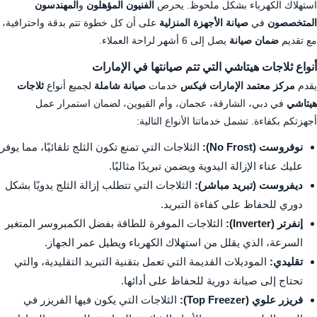
استهلاك الكهرباء بشكل ملحوظ. يحرص
الفنيون المؤهلون
و
المهندسون
المتخصصون
في
صيانة الأجهزة المنزلية
على أن كل خطوة تتم بدقة واحترافية،
مع تقديم
ضمان صيانة
يصل إلى 6 أشهر لراحة العملاء.
أنواع ثلاجات هيتاشي التي تتم صيانتها في الإمارات
يقدم
مركز معتمد الإمارات فيكس
خدمات
صيانة شاملة
لجميع أنواع
ثلاجات
هيتاشي
في دبي، الشارقة، عجمان، وأم القيوين، لضمان استمرار عمل
أجهزتكم بكفاءة. تشمل خدماتنا الأنواع التالية:
نوفروست (No Frost):
الثلاجات التي تمنع تكون الثلج تلقائيًا، مما يوفر
عليك عناء الإزالة اليدوية ويضمن تبريدًا مثاليًا.
ديفروست (تبريد مباشر):
الثلاجات التي تتطلب إزالة الثلج يدويًا بشكل
دوري للحفاظ على كفاءة التبريد.
إنفرتر (Inverter):
الثلاجات الموفرة للطاقة بفضل الكمبروسر المتغير
السرعة، الذي يقلل من استهلاك الكهرباء ويطيل عمر الجهاز.
تقليدي:
الموديلات القديمة التي تعمل بتقنية التبريد التقليدية، والتي
تحتاج إلى صيانة دورية للحفاظ على أدائها.
فريزر علوي (Top Freezer):
الثلاجات التي يكون فيها الفريزر في