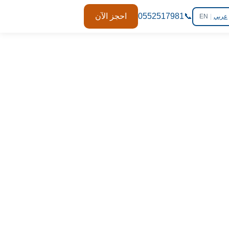
📞
0552517981
احجز الآن
عربي
|
EN