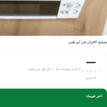
تصليح الافران في ابو ظبي
—
لا توجد تقييمات بعد — كن أول من يقيّم!
★
★
★
★
★
(0 تقييم)
اختر تقييمك: