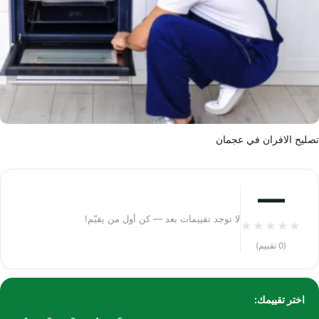
تصليح الافران في عجمان
—
لا توجد تقييمات بعد — كن أول من يقيّم!
★
★
★
★
★
(0 تقييم)
اختر تقييمك: