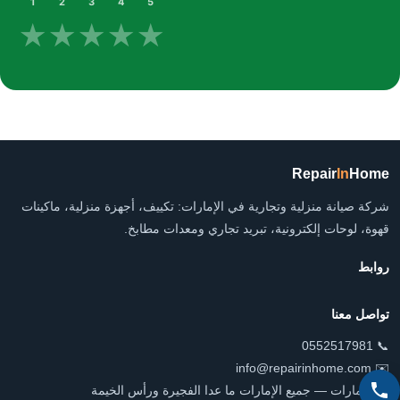
1
2
3
4
5
★
★
★
★
★
Repair
In
Home
شركة صيانة منزلية وتجارية في الإمارات: تكييف، أجهزة منزلية، ماكينات
قهوة، لوحات إلكترونية، تبريد تجاري ومعدات مطابخ.
روابط
تواصل معنا
📞 0552517981
✉️ info@repairinhome.com
📍 الإمارات — جميع الإمارات ما عدا الفجيرة ورأس الخيمة