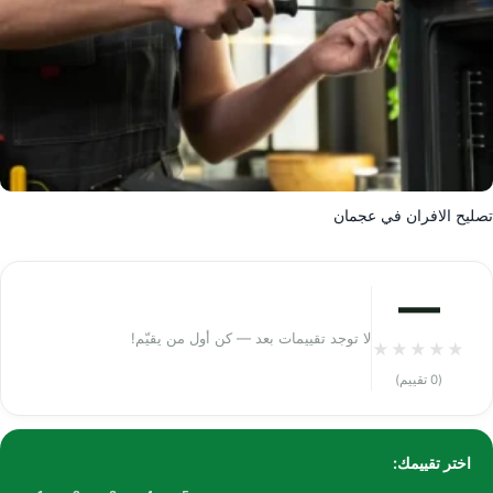
تصليح الافران في عجمان
—
لا توجد تقييمات بعد — كن أول من يقيّم!
★
★
★
★
★
(0 تقييم)
اختر تقييمك: