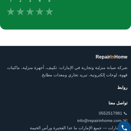
1
2
3
4
5
★
★
★
★
★
Repair
In
Home
شركة صيانة منزلية وتجارية في الإمارات: تكييف، أجهزة منزلية، ماكينات
قهوة، لوحات إلكترونية، تبريد تجاري ومعدات مطابخ.
روابط
تواصل معنا
📞 0552517981
✉️ info@repairinhome.com
📍 الإمارات — جميع الإمارات ما عدا الفجيرة ورأس الخيمة