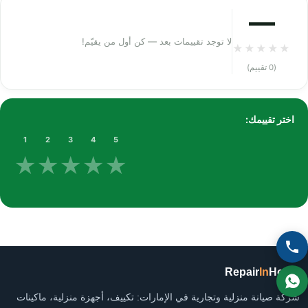
—
لا توجد تقييمات بعد — كن أول من يقيّم!
★
★
★
★
★
(0 تقييم)
اختر تقييمك:
1
2
3
4
5
★
★
★
★
★
Repair
In
Home
شركة صيانة منزلية وتجارية في الإمارات: تكييف، أجهزة منزلية، ماكينات