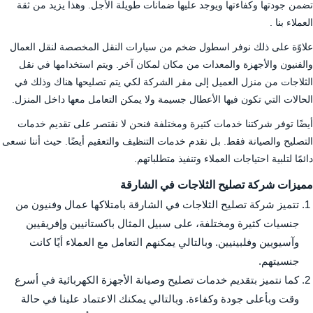
تضمن جودتها وكفاءتها ويوجد عليها ضمانات طويلة الأجل. وهذا يزيد من ثقة
العملاء بنا .
علاوًة على ذلك نوفر اسطول ضخم من سيارات النقل المخصصة لنقل العمال
والفنيون والأجهزة والمعدات من مكان لمكان آخر. ويتم استخدامها في نقل
الثلاجات من منزل العميل إلى مقر الشركة لكي يتم تصليحها هناك وذلك في
الحالات التي تكون فيها الأعطال جسيمة ولا يمكن التعامل معها داخل المنزل.
أيضًا توفر شركتنا خدمات كثيرة ومختلفة فنحن لا نقتصر على تقديم خدمات
التصليح والصيانة فقط. بل نقدم خدمات التنظيف والتعقيم أيضًا. حيث أننا نسعى
دائمًا لتلبية احتياجات العملاء وتنفيذ متطلباتهم.
مميزات شركة تصليح الثلاجات في الشارقة
تتميز شركة تصليح الثلاجات في الشارقة بامتلاكها عمال وفنيون من
جنسيات كثيرة ومختلفة، على سبيل المثال باكستانيين وإفريقيين
وآسيويين وفلبينيين. وبالتالي يمكنهم التعامل مع العملاء أيًا كانت
جنسيتهم.
كما نتميز بتقديم خدمات تصليح وصيانة الأجهزة الكهربائية في أسرع
وقت وبأعلى جودة وكفاءة. وبالتالي يمكنك الاعتماد علينا في حالة