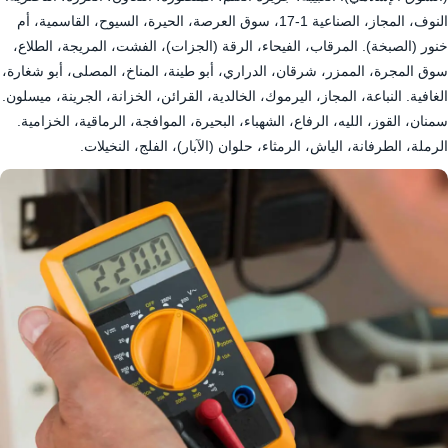
النوف، المجاز، الصناعية 1-17، سوق العرصة، الحيرة، السيوح، القاسمية، أم
خنور (الصبخة). المرقاب، الفيحاء، الرقة (الجزات)، الفشت، المريجة، الطلاع،
سوق المجرة، الممزر، شرقان، الدراري، أبو طينة، المناخ، المصلى، أبو شغارة،
الغافية. النباعة، المجاز، اليرموك، الخالدية، القرائن، الخزانة، الجرينة، ميسلون.
سمنان، القوز، الليه، الرفاع، الشهباء، البحيرة، الموافجة، الرماقية، الخزامية.
الرملة، الطرفانة، الياش، الرمثاء، حلوان (الآبار)، الفلج، النخيلات.