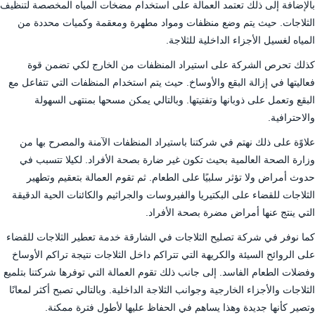
بالإضافة إلى ذلك تعتمد العمالة على استخدام مضخات المياه المخصصة لتنظيف
الثلاجات. حيث يتم وضع منظفات ومواد مطهرة ومعقمة وكميات محددة من
المياه لغسيل الأجزاء الداخلية للثلاجة.
كذلك تحرص الشركة على استيراد المنظفات من الخارج لكي تضمن قوة
فعاليتها في إزالة البقع والأوساخ. حيث يتم استخدام المنظفات التي تتفاعل مع
البقع وتعمل على ذوبانها وتفتيتها. وبالتالي يمكن مسحها بمنتهى السهولة
والاحترافية.
علاوًة على ذلك نهتم في شركتنا باستيراد المنظفات الآمنة والمصرح بها من
وزارة الصحة العالمية بحيث تكون غير ضارة بصحة الأفراد. لكيلا تتسبب في
حدوث أمراض ولا تؤثر سلبيًا على الطعام. ثم تقوم العمالة بتعقيم وتطهير
الثلاجات للقضاء على البكتيريا والفيروسات والجراثيم والكائنات الحية الدقيقة
التي ينتج عنها أمراض مضرة بصحة الأفراد.
كما نوفر في شركة تصليح الثلاجات في الشارقة خدمة تعطير الثلاجات للقضاء
على الروائح السيئة والكريهة التي تتراكم داخل الثلاجات نتيجة تراكم الأوساخ
وفضلات الطعام الفاسد. إلى جانب ذلك تقوم العمالة التي توفرها شركتنا بتلميع
الثلاجات والأجزاء الخارجية وجوانب الثلاجة الداخلية. وبالتالي تصبح أكثر لمعانًا
وتصير كأنها جديدة وهذا يساهم في الحفاظ عليها لأطول فترة ممكنة.