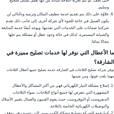
حتى تجف. ثم تتم تجربة الثلاجة للتأكد من أنها تعمل بشكل صحيح
وسليم.
علاوًة على ذلك يتم تقديم خدمة تنظيف المكان وترتيبه وبالتالي لن
يكون العميل في حاجة للجوء لأي شركة أخرى. إلى جانب ذلك تقدم
شركتنا ضمانات على الخدمات التي تقدمها. ويوجد أيضًا خدمة المتابعة
والصيانة المستمرة. لذلك في حالة وجود عطل أو مشكلة يتم حلها
مجانًا تمامًا.
ما الأعطال التي نوفر لها خدمات تصليح مميزة في
الشارقة؟
توفر شركة تصليح الثلاجات في الشارقة خدمة تصليح جميع أعطال الثلاجات
مهما بلغت قوتها، ومن ضمنها:
إصلاح مشكلة التيار الكهربائي فهي من أكثر المشاكل والأعطال
المشهورة التي تتعرض لها جميع أنواع الثلاجات، سواء الثلاجات
الديفروست أو النوفروست. حيث يقوم الفنيون والعمال بتغيير الأسلاك
والتوصيلات الكهربائية الخاصة بالثلاجة.
كما تقوم الشركة بتصليح مشكلة الكمبريسور التي تتسبب في توقف