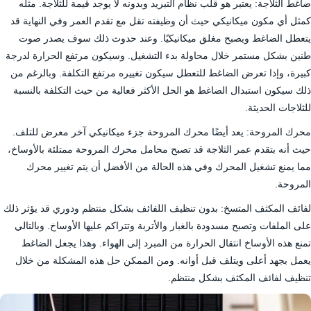
ضاغط الثلاجة: يعتبر هو قلب نظام التبريد وبدونه لا يوجد قيمة للثلاجة. مثله
كمثل أي مكون ميكانيكي حيث أن وظيفته تقل مع تقدم العمر وفي النهاية قد
يتعطل الضاغط ويصبح مغلق ميكانيكيًا. وعند حدوث ذلك سوف يصدر صوت
طنين بشكل مستمر خلال محاولة بدء التشغيل. وسيكون مرتفع الحرارة لدرجة
كبيرة، وإذا تعرض الضاغط للتعطل سيكون تغييره مرتفع التكلفة. وبالرغم من
ذلك سيكون استبدال الضاغط هو الحل الأكثر فعالية من حيث التكلفة بالنسبة
للثلاجات الحديثة.
محرك المروحة: يعد أيضًا محرك المروحة جزء ميكانيكي آخر معرض للتلف.
حيث أنه بتقدم عمر الثلاجة قد تصبح محامل محرك المروحة ممتلئة بالأوساخ،
مما يمنع تشغيل المحرك وفي هذه الحالة من الأفضل أن يتم تغيير محرك
المروحة.
لفائف المكثف المتسخ: بدون تنظيف اللفائف بشكل منتظم ودوري قد يؤثر ذلك
على الملفات وتصبح مسدودة بالغبار والأتربة وتتراكم عليها الأوساخ. وبالتالي
تمنع هذه الأوساخ انتقال الحرارة من المبرد إلى الهواء. وهذا يجعل الضاغط
يعمل بجهد أعلى ويتلف قبل أوانه. ومن الممكن حل هذه المشكلة من خلال
تنظيف لفائف المكثف بشكل منتظم.