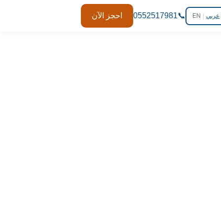
📞
0552517981
احجز الآن
عربي
|
EN