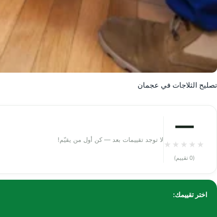
تصليح الثلاجات في عجمان
—
لا توجد تقييمات بعد — كن أول من يقيّم!
★
★
★
★
★
(0 تقييم)
اختر تقييمك: