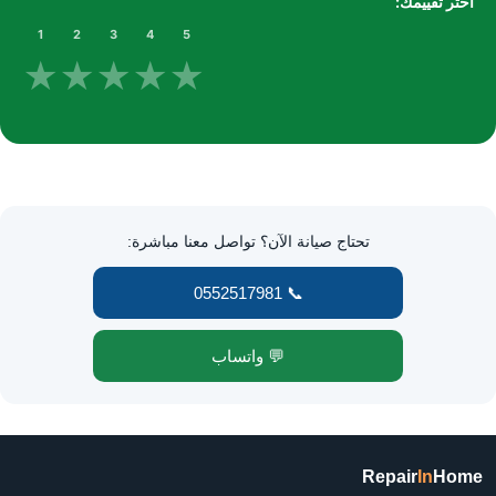
اختر تقييمك:
1
2
3
4
5
★
★
★
★
★
تحتاج صيانة الآن؟ تواصل معنا مباشرة:
📞 0552517981
💬 واتساب
Repair
In
Home