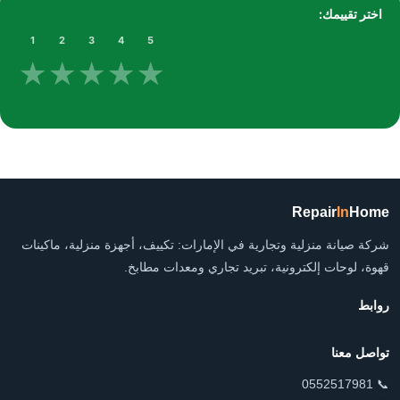
اختر تقييمك:
1
2
3
4
5
★
★
★
★
★
Repair
In
Home
شركة صيانة منزلية وتجارية في الإمارات: تكييف، أجهزة منزلية، ماكينات
قهوة، لوحات إلكترونية، تبريد تجاري ومعدات مطابخ.
روابط
تواصل معنا
📞 0552517981