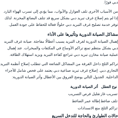
دبي فورًا.
من الأسباب الأخرى تلف العوازل والأبواب، مما يؤدي إلى تسرب الهواء البارد.
إذا لم يتم إصلاح غرف تبريد دبي بشكل سريع قد تتلف البضائع المخزنة. لذلك
توفر خدمة تصليح غرف التبريد دبي حلولًا فعالة للحفاظ على جودة العمل.
مشاكل الصيانة الدورية وتأثيرها على الأداء
إهمال الصيانة الدورية لغرف التبريد يسبب أعطالًا مفاجئة. صيانة غرف التبريد
دبي بشكل منتظم تمنع تراكم الأوساخ في المكثفات والمبخرات. عند إهمال
عملية صيانة مخازن تبريد دبي تتراجع كفاءة التبريد ويزيد استهلاك الطاقة.
تراكم الثلج داخل الغرفة من المشاكل الشائعة التي تتطلب إصلاح أنظمة التبريد
التجاري دبي. إصلاح غرف تبريد صناعية دبي يعتمد على فحص شامل للأجزاء
الداخلية. الجدول التالي يوضح الفروق بين الأعطال وأثر الصيانة الدورية:
نوع العطل
أثر الصيانة الدورية
تسريب غاز
تقليل فرص التسريب
تلف ضاغط
إطالة عمر الضاغط
تراكم الثلج
منع الانسدادات
حالات الطوارئ والحاجة للتدخل السريع