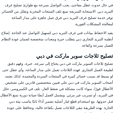
في حال حدوث عطل مفاجئ، يجب التواصل بسرعة مع طوارئ تصليح غرف
التبريد دبي. الاستجابة السريعة تمنع تلف المنتجات المخزنة وتقلل من الخسائر.
توفر خدمة تصليح غرف التبريد دبي فرق عمل جاهزة على مدار الساعة
لمعالجة المشكلات الفورية.
يفيد الاحتفاظ ببيانات فني غرف التبريد دبي لتسهيل التواصل عند الحاجة. إصلاح
أنظمة التبريد التجاري دبي يتطلب خبرة ومعدات متخصصة لضمان عودة النظام
للعمل بسرعة وكفاءة.
تصليح ثلاجات سوبر ماركت في دبي
تصليح ثلاجات السوبر ماركت في دبي يحتاج إلى سرعة، خبرة، وفهم دقيق
لطبيعة العمل التجاري. فهذه الثلاجات تعمل على مدار الساعة، وأي عطل حتى
لو بسيط قد يسبب خسائر كبيرة في المنتجات المبردة والمجمدة. لذلك يعتمد
أصحاب السوبر ماركت في دبي على فنيين متخصصين قادرين على تشخيص
الأعطال فورًا، سواء كانت مشكلة في ضغط الغاز، تلف في الكمبروسر، خلل
في التبريد، أو تسريب غير مرئي. ويشمل العمل أيضًا صيانة دورية تمنع الأعطال
قبل حدوثها، مع استخدام قطع غيار أصلية تضمن أداءً ثابتًا يناسب بيئة دبي
الحارة. بهذه الطريقة تبقى الثلاجات تعمل بكفاءة عالية، وتحافظ على جودة