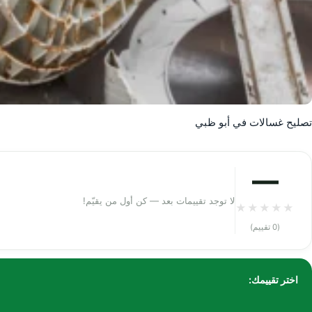
تصليح غسالات في أبو ظبي
—
لا توجد تقييمات بعد — كن أول من يقيّم!
★
★
★
★
★
(0 تقييم)
اختر تقييمك: