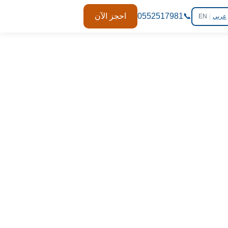
📞
0552517981
احجز الآن
عربي
|
EN