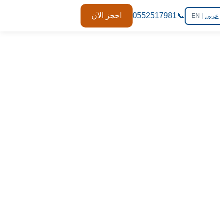
📞
0552517981
احجز الآن
عربي
|
EN