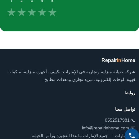
1
2
3
4
5
★
★
★
★
★
Repair
In
Home
شركة صيانة منزلية وتجارية في الإمارات: تكييف، أجهزة منزلية، ماكينات
قهوة، لوحات إلكترونية، تبريد تجاري ومعدات مطابخ.
روابط
تواصل معنا
📞 0552517981
✉️ info@repairinhome.com
📍 الإمارات — جميع الإمارات ما عدا الفجيرة ورأس الخيمة