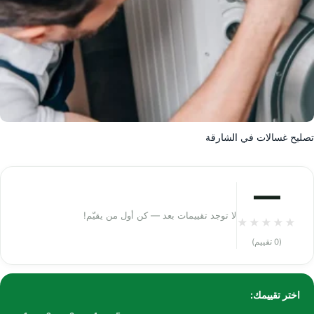
تصليح غسالات في الشارقة
—
لا توجد تقييمات بعد — كن أول من يقيّم!
★
★
★
★
★
(0 تقييم)
اختر تقييمك: