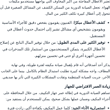
تعتبر الأعطال المفاجئة من أكبر المخاوف التي يواجهها مستخدمو مكيفات
الهواء. تجعل الصيانة الدورية من الممكن الكشف عن المشاكل الصغيرة قبل أن
تتحول إلى أعطال كبيرة تكلف الكثير من المال.
كشف الأعطال مبكرًا:
الفنيون يقومون بفحص دقيق للأجزاء الأساسية
ويقومون بتشخيص أي مشاكل تشير إلى احتمال حدوث أعطال في
المستقبل.
توفير الكثير على المدى الطويل:
من خلال توفير المال الناتج عن إصلاح
الأعطال الكبيرة، يتمكن المستخدمون من استثمار تلك المدخرات في
تحسين أجهزة أخرى أو حتى في تحسين منزلهم.
يذكر أحد أصدقائي أنه قام بإهمال صيانة مكيفه لفترة طويلة، وفي نهاية
المطاف، واجه مشكلة كبيرة تطلبت استبدال النظام بالكامل. بينما على الجانب
الآخر، جربت الصيانة المنتظمة وتفادت المشكلات الكبيرة التي تأثر بها صديقي.
زيادة العمر الافتراضي للجهاز
تساهم الصيانة الدورية في إطالة عمر جهاز التكييف. من خلال المحافظة على
أجزاء المكيف وضمان عملها بشكل صحيح، يمكن للمستخدم أن يستفيد من:
استمرارية الأداء الجيد:
كلما عمل المكيف بكفاءة أكبر، زادت فترة