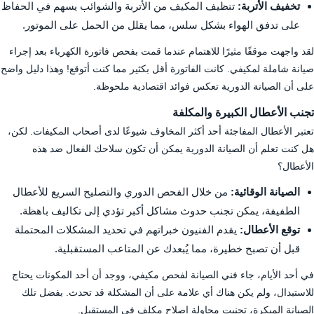
تخفيف الأتربة:
تنظيف المكيف من الأتربة والشوائب يسهم في الحفاظ
على تدفق الهواء بشكل سلس، مما يقلل من الحمل على الموتور.
لقد واجهت موقفًا مثيرًا للاهتمام عندما قمت بفحص فاتورة الكهرباء بعد إجراء
صيانة شاملة لمكيفي. كانت الفاتورة أقل بكثير مما كنت أتوقع! وهذا دليل واضح
على أن الصيانة الدورية تعكس فوائد اقتصادية ملحوظة.
تجنب الأعطال الكبيرة والمكلفة
تعتبر الأعطال المفاجئة أحد أكثر المخاوف شيوعًا لدى أصحاب المكيفات. لكن،
هل كنت تعلم أن الصيانة الدورية يمكن أن تكون سلاحك الفعال ضد هذه
الأعطال؟
الصيانة الوقائية:
من خلال الفحص الدوري والتصليح السريع للأعطال
الطفيفة، يمكن تجنب حدوث مشاكل أكبر تؤدي إلى تكاليف باهظة.
توقع الأعطال:
يقدم الفنيون خبراتهم في تحديد المشكلات المحتملة
قبل أن تصبح خطيرة، مما يُبعدك عن المتاعب المستقبلية.
في أحد الأيام، جاء فني الصيانة لفحص مكيفي، ووجد أن أحد المكونات يحتاج
للاستبدال، ولم يكن هناك أي علامة على أن المشكلة قد تحدث. بفضل تلك
الصيانة المبكرة، تجنبت محاولة إصلاح مكلف في المستقبل.