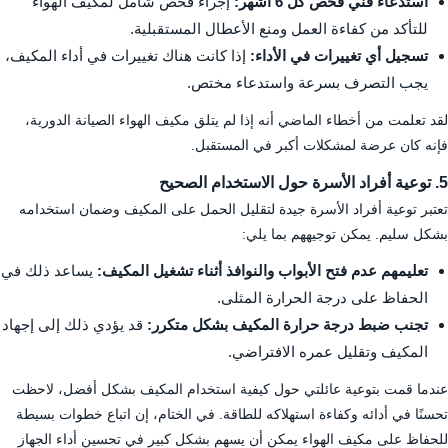
استدعاء فني فحص كل 6 أشهر:
إجراء فحص شامل لمكيف الهواء
للتأكد من كفاءة العمل ومنع الأعطال المستقبلية.
تسجيل أي تغييرات في الأداء:
إذا كانت هناك تغييرات في أداء المكيف،
يجب التصرف بسرعة واستدعاء مختص.
لقد تعلمت من أخطاء الماضي أنه إذا لم يتلق مكيف الهواء الصيانة الدورية،
فإنه كان عرضة لمشكلات أكبر في المستقبل.
5. توعية أفراد الأسرة حول الاستخدام الصحيح
تعتبر توعية أفراد الأسرة جيدة لتقليل الحمل على المكيف وضمان استخدامه
بشكل سليم. يمكن توجيههم بما يلي:
تعليمهم عدم فتح الأبواب والنوافذ أثناء تشغيل المكيف:
يساعد ذلك في
الحفاظ على درجة الحرارة المثلى.
تجنب ضبط درجة حرارة المكيف بشكل متكرر:
قد يؤدي ذلك إلى إجهاد
المكيف وتقليل عمره الافتراضي.
عندما قمت بتوعية عائلتي حول كيفية استخدام المكيف بشكل أفضل، لاحظت
تحسنًا في أدائه وكفاءة استهلاكه للطاقة. في الختام، إن اتباع خطوات بسيطة
للحفاظ على مكيف الهواء يمكن أن يسهم بشكل كبير في تحسين أداء الجهاز