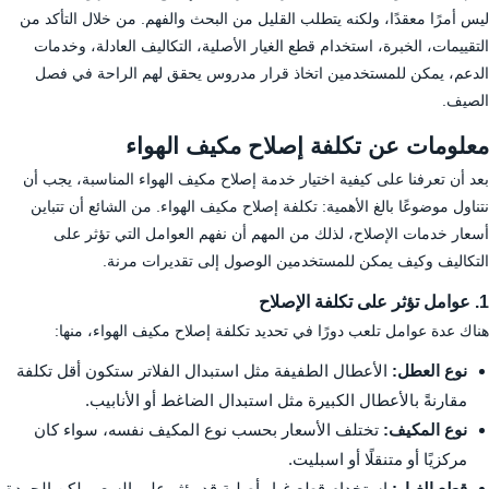
ليس أمرًا معقدًا، ولكنه يتطلب القليل من البحث والفهم. من خلال التأكد من
التقييمات، الخبرة، استخدام قطع الغيار الأصلية، التكاليف العادلة، وخدمات
الدعم، يمكن للمستخدمين اتخاذ قرار مدروس يحقق لهم الراحة في فصل
الصيف.
معلومات عن تكلفة إصلاح مكيف الهواء
بعد أن تعرفنا على كيفية اختيار خدمة إصلاح مكيف الهواء المناسبة، يجب أن
نتناول موضوعًا بالغ الأهمية: تكلفة إصلاح مكيف الهواء. من الشائع أن تتباين
أسعار خدمات الإصلاح، لذلك من المهم أن نفهم العوامل التي تؤثر على
التكاليف وكيف يمكن للمستخدمين الوصول إلى تقديرات مرنة.
1. عوامل تؤثر على تكلفة الإصلاح
هناك عدة عوامل تلعب دورًا في تحديد تكلفة إصلاح مكيف الهواء، منها:
نوع العطل:
الأعطال الطفيفة مثل استبدال الفلاتر ستكون أقل تكلفة
مقارنةً بالأعطال الكبيرة مثل استبدال الضاغط أو الأنابيب.
نوع المكيف:
تختلف الأسعار بحسب نوع المكيف نفسه، سواء كان
مركزيًا أو متنقلًا أو اسبليت.
قطع الغيار:
استخدام قطع غيار أصلية قد يؤثر على السعر، لكن الجودة