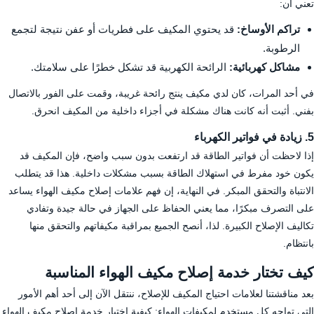
تعني أن:
تراكم الأوساخ:
قد يحتوي المكيف على فطريات أو عفن نتيجة لتجمع
الرطوبة.
مشاكل كهربائية:
الرائحة الكهربية قد تشكل خطرًا على سلامتك.
في أحد المرات، كان لدي مكيف ينتج رائحة غريبة، وقمت على الفور بالاتصال
بفني. أثبت أنه كانت هناك مشكلة في أجزاء داخلية من المكيف انحرق.
5. زيادة في فواتير الكهرباء
إذا لاحظت أن فواتير الطاقة قد ارتفعت بدون سبب واضح، فإن المكيف قد
يكون خود مفرط في استهلاك الطاقة بسبب مشكلات داخلية. هذا قد يتطلب
الانتباة والتحقق المبكر. في النهاية، إن فهم علامات إصلاح مكيف الهواء يساعد
على التصرف مبكرًا، مما يعني الحفاظ على الجهاز في حالة جيدة وتفادي
تكاليف الإصلاح الكبيرة. لذا، أنصح الجميع بمراقبة مكيفاتهم والتحقق منها
بانتظام.
كيف تختار خدمة إصلاح مكيف الهواء المناسبة
بعد مناقشتنا لعلامات احتياج المكيف للإصلاح، ننتقل الآن إلى أحد أهم الأمور
التي تواجه كل مستخدم لمكيفات الهواء: كيفية اختيار خدمة إصلاح مكيف الهواء