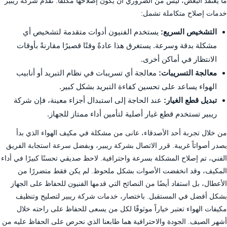
ما يعتقد البعض، ليس من الضروري أن يكون إصلاحها مكلفًا. تقدم شركة ريبير
خدمات إصلاح متكاملة تشمل:
التشخيص السريع:
يستخدم الفنيون أدوات متقدمة لتشخيص أي
مشكلة بدقة وسرعة. يستغرق هذا عادةً وقتًا قصيرًا مقارنةً بأوقات
الانتظار في أماكن أخرى.
معالجة التسريبات:
معالجة أي تسريبات في نظام التبريد أو أنابيب
الهواء يساعد على تحسين كفاءة التبريد بشكل كبير.
تبديل قطع الغيار:
عند الحاجة إلى استبدال أجزاء معينة، فإن شركة
ريبير تستخدم قطع غيار أصلية لتأمين أداء ممتاز للجهاز.
من خلال تجربة أحد الأصدقاء، عانى من مشكلة في مكيف الهواء الذي بدأ
يصدر أصواتاً غريبة. قرر الاتصال بشركة ريبير، وبفضل سرعة استجابة الفريق
الفني، تم إصلاح المشكلة بسرعة واحترافية. لاحظ صديقي تحسنًا كبيرًا في أداء
المكيف، وقد انخفضت الأصوات بشكل ملحوظ. لم يكن فقط متضررًا من
الأعطال، بل استفاد أيضًا من النصائح التي قدمها الفنيون للحفاظ على الجهاز
بشكل أفضل في المستقبل. باختصار، خدمات شركة ريبير لتصليح وتنظيف
مكيفات الهواء تعتبر خياراً موثوقًا لكل من يسعى للحفاظ على راحته خلال
أشهر الصيف. الجودة والاحترافية هما طابعنا الذي نحرص على الحفاظ عليه من