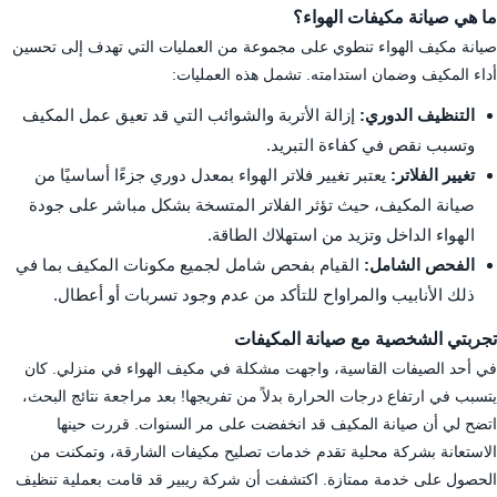
ما هي صيانة مكيفات الهواء؟
صيانة مكيف الهواء تنطوي على مجموعة من العمليات التي تهدف إلى تحسين
أداء المكيف وضمان استدامته. تشمل هذه العمليات:
التنظيف الدوري:
إزالة الأتربة والشوائب التي قد تعيق عمل المكيف
وتسبب نقص في كفاءة التبريد.
تغيير الفلاتر:
يعتبر تغيير فلاتر الهواء بمعدل دوري جزءًا أساسيًا من
صيانة المكيف، حيث تؤثر الفلاتر المتسخة بشكل مباشر على جودة
الهواء الداخل وتزيد من استهلاك الطاقة.
الفحص الشامل:
القيام بفحص شامل لجميع مكونات المكيف بما في
ذلك الأنابيب والمراواح للتأكد من عدم وجود تسربات أو أعطال.
تجربتي الشخصية مع صيانة المكيفات
في أحد الصيفات القاسية، واجهت مشكلة في مكيف الهواء في منزلي. كان
يتسبب في ارتفاع درجات الحرارة بدلاً من تفريجها! بعد مراجعة نتائج البحث،
اتضح لي أن صيانة المكيف قد انخفضت على مر السنوات. قررت حينها
الاستعانة بشركة محلية تقدم خدمات تصليح مكيفات الشارقة، وتمكنت من
الحصول على خدمة ممتازة. اكتشفت أن شركة ريبير قد قامت بعملية تنظيف