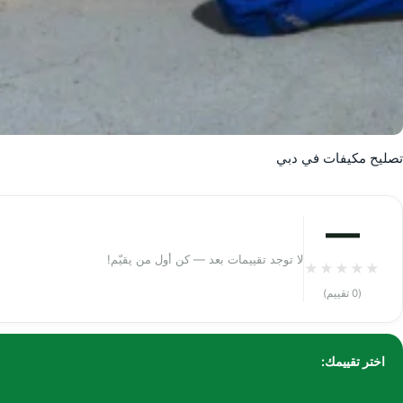
تصليح مكيفات في دبي
—
لا توجد تقييمات بعد — كن أول من يقيّم!
★
★
★
★
★
(0 تقييم)
اختر تقييمك: