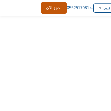
📞
0552517981
احجز الآن
عربي
|
EN