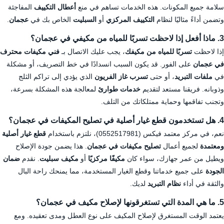
سلامة جميع المكونات. هذه الخدمات تساهم في منع
أعطال التكييف
المفاجئة
وتضمن أداءً مثاليًا لنظام
التكييف المركزي
أو
السبليت
الخاص بك في
عجمان
.
3. ماذا أفعل إذا لاحظت تسربًا للمياه من مكيفي في عجمان؟
إذا لاحظت
تسربًا للمياه من مكيفك
، يجب عليك الاتصال بـ
فني مكيفات محترف
في عجمان
على الفور. قد يكون السبب انسدادًا في خط التصريف، أو مشكلة
في
ملفات التبريد
، أو حتى
تسرب غاز الفريون
الذي يؤدي إلى تراكم الثلج
وذوبانه. فريقنا مستعد لتقديم
خدمات طوارئ
لمعالجة هذه المشكلة بسرعة،
وتجنب تفاقمها وحماية ممتلكاتك من التلف.
4. هل تستخدمون قطع غيار أصلية في تصليح المكيفات في عجمان؟
نعم، في مركز معتمد فيكس (0552517981)، نلتزم باستخدام
قطع غيار أصلية
ومعتمدة
لجميع أعمال
تصليح مكيفات في عجمان
. هذا يضمن جودة الإصلاح
ويطيل من عمر جهازك، سواء كان
مكيفًا مركزيًا
أو
مكيف سبليت
. نقدم
ضمان
الجودة
على جميع خدماتنا وقطع الغيار المستخدمة، مما يمنحك راحة البال
والثقة في أداء
نظام التبريد
لديك.
5. ما هي المدة التي تستغرقونها لإصلاح مكيف في عجمان؟
يعتمد الوقت المستغرق لإصلاح المكيف على نوع العطل ومدى تعقيده. ومع