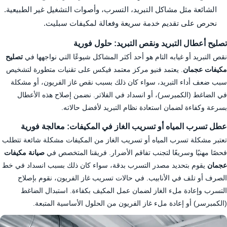
الشائعة مثل مشاكل التبريد، التسرب، وأصوات التشغيل غير الطبيعية.
نحرص على تقديم خدمة سريعة وفعالة لمكيفات سبليت.
تصليح أعطال التبريد ونقص التبريد: حلول فورية
نقص التبريد أو غيابه التام هو أحد أكثر المشاكل شيوعًا التي نواجهها في
تصليح
مكيفات عجمان
. يعتمد فنيو مركز معتمد فيكس على تقنيات متطورة لتشخيص
سبب ضعف أداء التبريد، سواء كان ذلك بسبب نقص غاز الفريون، أو مشكلة
في الضاغط (الكمبرسر)، أو انسداد في الفلاتر. نضمن إصلاح هذه الأعطال
بسرعة وكفاءة لضمان استعادة نظام التبريد لأفضل حالاته.
عطل تسرب المياه أو تسريب الغاز في المكيفات: معالجة فورية
تعتبر مشكلة تسرب المياه أو تسريب الغاز من المكيفات مشكلة شائعة تتطلب
فحصًا مهنيًا وسريعًا لتجنب تفاقم الأضرار. فريقنا المتخصص في
صيانة مكيفات
عجمان
يقوم بتحديد مصدر التسرب بدقة، سواء كان ذلك بسبب انسداد في خط
الصرف أو تلف في الأنابيب. في حالات تسريب غاز الفريون، نقوم بإصلاح
التسرب وإعادة ملء الغاز لضمان عمل المكيف بكفاءة. استبدال الضاغط
(الكمبرسر) أو إعادة ملء غاز الفريون من الحلول الأساسية المتبعة.