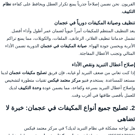
الفريون. نحن نضمن إصلاحاً جذرياً يمنع تكرار العطل ويحافظ على كفاءة
نظام
التكييف
.
تنظيف وصيانة المكيفات دورياً في عجمان
يعد التنظيف المنتظم للمكيفات أمراً حيوياً لضمان عمر أطول وأداء أفضل.
تشمل خدماتنا تنظيف الفلاتر، الزعانف، الملفات، والكويلات، مما يمنع تراكم
الأتربة ويحسن جودة الهواء.
صيانة المكيفات في عجمان
الدورية تضمن الأداء
المثالي وتجنب الأعطال المفاجئة.
إصلاح أعطال التبريد ونقص الأداء
إذا كنت تعاني من ضعف التبريد أو غيابه، فإن فريق
تصليح مكيفات عجمان
لدينا
مستعد للمساعدة. يستخدم فنيو
مركز معتمد فيكس
تقنيات متطورة لتشخيص
وإصلاح أعطال التبريد بسرعة وكفاءة، مما يضمن عودة
وحدة التكييف
لديك
للعمل بأقصى طاقتها في أقرب وقت.
2. تصليح جميع أنواع المكيفات في عجمان: خبرة لا
تضاهى
هل تواجه مشكلة في نظام التبريد لديك؟ في مركز معتمد فيكس