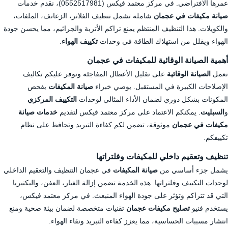
عمرها الافتراضي. في مركز معتمد فيكس (0552517981)، نقدم خدمات
صيانة مكيفات في عجمان
شاملة تشمل تنظيف الفلاتر، الزعانف، الملفات،
والكويلات. هذا التنظيف المنتظم يمنع تراكم الأتربة والجراثيم، مما يحسن جودة
الهواء ويقلل من استهلاك الطاقة في وحدات
تكييف الهواء
.
أهمية الصيانة الوقائية للمكيفات في عجمان
تعمل
الصيانة الوقائية
على تقليل الأعطال المفاجئة وتوفر عليكم تكاليف
الإصلاحات الكبيرة في المستقبل. يوصي خبراء
صيانة المكيفات
بفحص
المكونات بشكل دوري لضمان الأداء المثالي لوحدات
التكييف المركزي
و
السبليت
. يمكنكم الاعتماد على مركز معتمد فيكس لتقديم
خدمات صيانة
مكيفات في عجمان
موثوقة، تضمن لكم كفاءة التبريد وتحافظ على نظام
تكييفكم.
تنظيف وتعقيم داخلي للمكيفات وفلتراتها
يشمل جزء أساسي من
صيانة المكيفات
في عجمان التنظيف والتعقيم الداخلي
لوحدات التكييف وفلتراتها. هذه الخدمة تضمن إزالة الغبار، العفن، والبكتيريا
التي قد تتراكم وتؤثر على جودة الهواء المنبعث. في مركز معتمد فيكس،
يستخدم فنيو
تصليح مكيفات عجمان
تقنيات متخصصة لضمان بيئة صحية ومنع
انتشار مسببات الحساسية، مما يعزز كفاءة التبريد ونقاء الهواء.