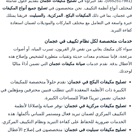
(0552517981)، نعد خبراؤنا في
تصليح مكيفات عجمان
بتقديم حلول شاملة
لمختلف أنواع أنظمة التكييف. نحن متخصصون في
تصليح جميع أنواع المكيفات
في عجمان، بما في ذلك
المكيفات البكج
،
المركزية
، و
السبليت
. فريقنا يمتلك
خبرة واسعة في التعامل مع مختلف الماركات والموديلات لضمان استعادة
كفاءة التبريد.
خدمات متخصصة لكل نظام تكييف في عجمان
سواء كان مكيفك يعاني من نقص غاز الفريون، تسرب المياه، أو أصوات
مزعجة، فإننا نستخدم معدات حديثة وتقنيات متطورة لتشخيص وإصلاح هذه
الأعطال بدقة. نقدم خدمات
صيانة مكيفات عجمان
التي تضمن أداءً مثاليًا
لوحدتك.
تصليح مكيفات البكج في عجمان
: نقدم حلولاً متخصصة للمكيفات
الكبيرة ذات الأنظمة المعقدة التي تتطلب فنيين محترفين ومؤهلين في
عجمان. نضمن تبريدًا فعالاً للمساحات الكبيرة.
تصليح مكيفات مركزية في عجمان
: نوفر صيانة وإصلاحًا لأنظمة
التكييف المركزي لضمان تبريد فعال ومستمر للمباني بأكملها. هذه
الخدمات ضرورية للحفاظ على كفاءة التبريد ونظام التكييف المركزي.
تصليح مكيفات سبليت في عجمان
: متخصصون في إصلاح الأعطال