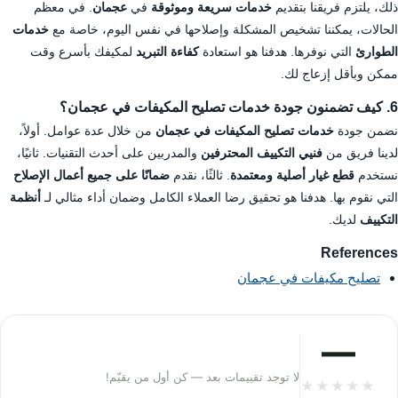
ذلك، يلتزم فريقنا بتقديم
خدمات سريعة وموثوقة
في
عجمان
. في معظم
الحالات، يمكننا تشخيص المشكلة وإصلاحها في نفس اليوم، خاصة مع
خدمات
الطوارئ
التي نوفرها. هدفنا هو استعادة
كفاءة التبريد
لمكيفك بأسرع وقت
ممكن وبأقل إزعاج لك.
6. كيف تضمنون جودة خدمات تصليح المكيفات في عجمان؟
نضمن جودة
خدمات تصليح المكيفات في عجمان
من خلال عدة عوامل. أولاً،
لدينا فريق من
فنيي التكييف المحترفين
والمدربين على أحدث التقنيات. ثانيًا،
نستخدم
قطع غيار أصلية ومعتمدة
. ثالثًا، نقدم
ضمانًا على جميع أعمال الإصلاح
التي نقوم بها. هدفنا هو تحقيق رضا العملاء الكامل وضمان أداء مثالي لـ
أنظمة
التكييف
لديك.
References
تصليح مكيفات في عجمان
—
لا توجد تقييمات بعد — كن أول من يقيّم!
★
★
★
★
★