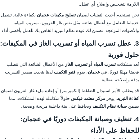
اللازمة لتشخيص وإصلاح أي عطل.
نحن نستخدم أحدث التقنيات لضمان
تصليح مكيفات عجمان
بكفاءة عالية. تشمل
خدماتنا التعامل مع أعطال شائعة مثل نقص غاز الفريون، تسريب المياه،
والأصوات المزعجة. نضمن لك عودة نظام التبريد الخاص بك للعمل بأقصى أداء.
3. عطل تسرب المياه أو تسريب الغاز في المكيفات:
حلول فورية
تُعد مشكلات
تسرب المياه
أو
تسريب الغاز
من الأعطال الشائعة التي تتطلب
فحصًا مهنيًا فوريًا. في
عجمان
، يقوم
فنيو التكييف
لدينا بتحديد مصدر التسريب
بدقة وإصلاحه بفعالية.
قد يتطلب الأمر استبدال الضاغط (الكمبرسر) أو إعادة ملء غاز الفريون لضمان
كفاءة التبريد
. يوفر
مركز معتمد فيكس
حلولاً متكاملة لهذه المشكلات، مما
يضمن
صيانة نظام التكييف
ويحافظ على بيئة داخلية مريحة وصحية.
4. تنظيف وصيانة المكيفات دوريًا في عجمان:
للحفاظ على الأداء