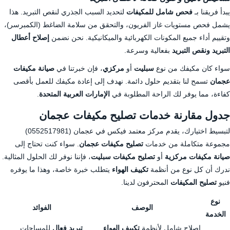
يبدأ فريقنا بـ
فحص شامل للمكيفات
لتحديد السبب الجذري لنقص التبريد. هذا
يشمل فحص مستويات غاز الفريون، والتحقق من سلامة الضاغط (الكمبرسر)،
وتقييم أداء جميع المكونات الكهربائية والميكانيكية. نحن نضمن
إصلاح أعطال
التبريد ونقص التبريد
بفعالية وسرعة.
سواء كان مكيفك من نوع
سبليت
أو
مركزي
، فإن خبرتنا في
صيانة مكيفات
عجمان
تسمح لنا بتقديم حلول دائمة. نهدف إلى إعادة مكيفك للعمل بأقصى
كفاءة، مما يوفر لك الراحة المطلوبة في
الإمارات العربية المتحدة
.
جدول مقارنة خدمات تصليح مكيفات عجمان
لتبسيط اختيارك، يقدم مركز معتمد فيكس في عجمان (0552517981)
مجموعة متكاملة من خدمات
تصليح مكيفات عجمان
. سواء كنت تحتاج إلى
صيانة مكيفات مركزية
أو
تصليح مكيفات سبليت
، فإننا نوفر لك الحلول المثالية.
ندرك أن كل نوع من أنظمة
تكييف الهواء
يتطلب خبرة خاصة، وهذا ما يوفره
فنيو
تصليح المكيفات
المحترفون لدينا.
نوع
الوصف
الفوائد
الخدمة
إصلاح شامل لأنظمة
تكييف الهواء
تبريد فعال
للمساحات