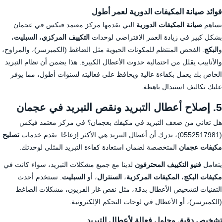
فوائد صيانة المكيفات الدورية لعمر أطول
تساهم
صيانة المكيفات الدورية
التي يقدمها مركز معتمد فيكس في عجمان
بشكل كبير في زيادة العمر الافتراضي لوحدات
التكييف المركزي
،
السبليت
،
و
البكج
. الفحص المنتظم للمكونات الحيوية مثل الضاغط (الكمبرسر)، والمراوح،
والأنابيب يقلل من احتمالية حدوث الأعطال الكبيرة. هذا يضمن أن نظام التبريد
الخاص بك يعمل بكفاءة عالية ويحافظ على فعاليته لسنوات أطول، مما يوفر
عليك تكاليف استبدال باهظة.
5. إصلاح أعطال التبريد ونقص التبريد في عجمان
هل تعاني من ضعف التبريد في مكيفك بعجمان؟ في مركز معتمد فيكس
(0552517981)، ندرك أن أعطال التبريد هي الأكثر إزعاجًا. نقدم خدمات
تصليح
مكيفات عجمان
المتخصصة لضمان استعادة كفاءة التبريد المثلى لوحدتك.
يتعامل
فنيو التكييف المحترفون
لدينا مع جميع مشكلات التبريد، سواء كانت في
مكيفات البكج
،
المكيفات المركزية
،
السنترال
، أو
السبليت
. نستخدم أحدث
التقنيات لتشخيص الأعطال بدقة، مثل نقص غاز الفريون، مشكلات الضاغط
(الكمبرسر)، أو الأعطال في لوحات التحكم الإلكترونية.
تشخيص دقيق وحلول فعالة لأعطال التبريد