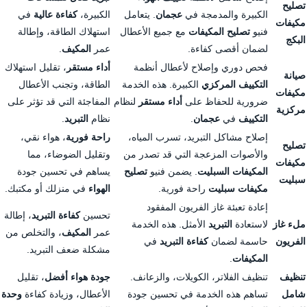
تصليح
الكبيرة والمدمجة في
عجمان
. يتعامل
الكبيرة،
كفاءة عالية
في
مكيفات
فنيو
تصليح المكيفات
مع جميع الأعطال
استهلاك الطاقة، وإطالة
البكج
لضمان أقصى كفاءة.
عمر
المكيف
.
فحص دوري وإصلاح لأعطال أنظمة
أداء مستقر
، تقليل استهلاك
صيانة
التكييف المركزي
الكبيرة. هذه الخدمة
الطاقة، وتجنب الأعطال
مكيفات
ضرورية للحفاظ على
أداء مستقر
لنظام
المفاجئة التي قد تؤثر على
مركزية
التكييف
في
عجمان
.
نظام
التبريد
.
إصلاح مشاكل التبريد، تسرب المياه،
راحة فورية
، هواء نقي،
تصليح
والأصوات المزعجة التي قد تصدر من
وتقليل الضوضاء، مما
مكيفات
المكيفات السبليت
. يضمن فنيو
تصليح
يساهم في تحسين جودة
سبليت
مكيفات سبليت
راحة فورية.
الهواء
في منزلك أو مكتبك.
إعادة تعبئة غاز الفريون المفقود
تحسين
كفاءة التبريد
، إطالة
ملء غاز
لاستعادة
التبريد
الأمثل. هذه الخدمة
عمر
المكيف
، والتخلص من
الفريون
حاسمة لضمان
كفاءة التبريد
في
مشكلة ضعف التبريد.
المكيفات
.
تنظيف
تنظيف الفلاتر، الكويلات، والزعانف.
جودة هواء أفضل
، تقليل
شامل
تساهم هذه الخدمة في تحسين جودة
الأعطال، وزيادة كفاءة
وحدة