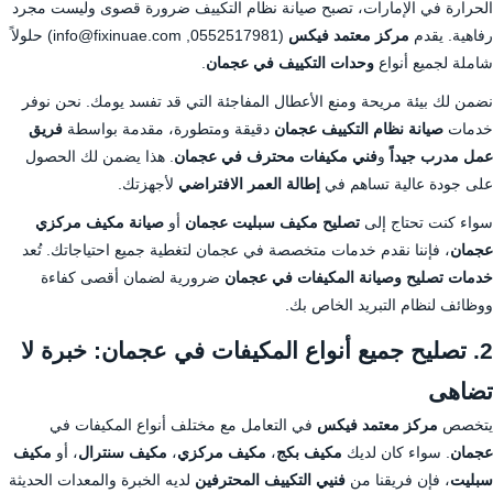
الحرارة في الإمارات، تصبح صيانة نظام التكييف ضرورة قصوى وليست مجرد
رفاهية. يقدم
مركز معتمد فيكس
(0552517981, info@fixinuae.com) حلولاً
شاملة لجميع أنواع
وحدات التكييف في عجمان
.
نضمن لك بيئة مريحة ومنع الأعطال المفاجئة التي قد تفسد يومك. نحن نوفر
خدمات
صيانة نظام التكييف عجمان
دقيقة ومتطورة، مقدمة بواسطة
فريق
عمل مدرب جيداً
و
فني مكيفات محترف في عجمان
. هذا يضمن لك الحصول
على جودة عالية تساهم في
إطالة العمر الافتراضي
لأجهزتك.
سواء كنت تحتاج إلى
تصليح مكيف سبليت عجمان
أو
صيانة مكيف مركزي
عجمان
، فإننا نقدم خدمات متخصصة في عجمان لتغطية جميع احتياجاتك. تُعد
خدمات تصليح وصيانة المكيفات في عجمان
ضرورية لضمان أقصى كفاءة
ووظائف لنظام التبريد الخاص بك.
2. تصليح جميع أنواع المكيفات في عجمان: خبرة لا
تضاهى
يتخصص
مركز معتمد فيكس
في التعامل مع مختلف أنواع المكيفات في
عجمان
. سواء كان لديك
مكيف بكج
،
مكيف مركزي
،
مكيف سنترال
، أو
مكيف
سبليت
، فإن فريقنا من
فنيي التكييف المحترفين
لديه الخبرة والمعدات الحديثة