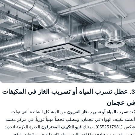
3. عطل تسرب المياه أو تسريب الغاز في المكيفات
في عجمان
يُعد
تسرب المياه أو تسريب غاز الفريون
من المشاكل الشائعة التي تواجه
أنظمة تكييف الهواء في عجمان، وتتطلب فحصاً مهنياً فورياً. في مركز معتمد
فيكس (0552517981)، يمتلك
فنيو التكييف المحترفون
الخبرة اللازمة لتحديد
مصدر التسرب وإصلاحه بكفاءة عالية، سواء كان ذلك في مكيفات البكج،