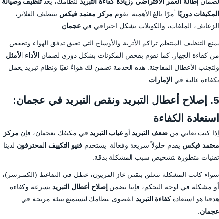
لضمان
إطالة العمر الافتراضي
و
زيادة كفاءة التبريد
لنظامك، يُعد
تنظيف وصيانة
المكيفات دوريًا
أمرًا بالغ الأهمية. يقوم
مركز معتمد فيكس
بتنظيف الفلاتر،
الزعانف، الملفات، والكويلات بشكل احترافي في
عجمان
.
يمنع التنظيف المنتظم تراكم الأتربة والأوساخ التي تعيق تدفق الهواء وتخفض
من كفاءة الجهاز. كما نقوم بفحص المكونات بشكل دوري لضمان
الأداء الأمثل
ولتجنب الأعطال المفاجئة. هذه الخدمة تضمن لك هواءً نقيًا ونظام تبريد يعمل
بكفاءة عالية في
الإمارات
.
5. إصلاح أعطال التبريد ونقص التبريد في عجمان:
استعادة الكفاءة
إذا كنت تعاني من
ضعف التبريد
أو
غياب التبريد
في مكيفك بعجمان، فإن
مركز
معتمد فيكس
يقدم حلولاً سريعة وفعالة. يستخدم
فنيو التكييف المحترفون
لدينا
تقنيات متطورة لتشخيص سبب المشكلة بدقة.
سواء كانت المشكلة تتعلق بنقص غاز الفريون، عطل في الضاغط (الكمبرسر)،
أو مشكلة في لوحة التحكم، فإننا نضمن
إصلاح أعطال التبريد
بسرعة وكفاءة.
هدفنا هو استعادة
كفاءة التبريد
القصوى لنظامك لتستمتع ببيئة مريحة في
عجمان
.