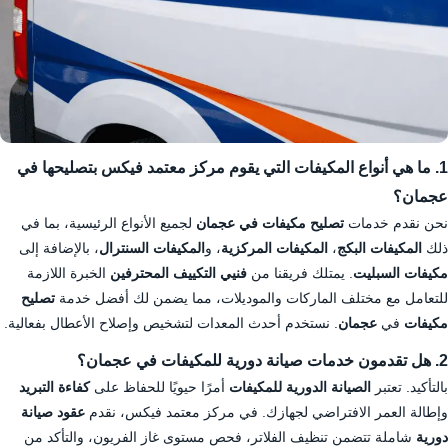
1. ما هي أنواع المكيفات التي يقوم مركز معتمد فيكس بتصليحها في
عجمان؟
نحن نقدم خدمات
تصليح مكيفات في عجمان
لجميع الأنواع الرئيسية، بما في
ذلك
المكيفات البكج
،
المكيفات المركزية
، و
المكيفات السنترال
، بالإضافة إلى
مكيفات السبليت
. يمتلك فريقنا من
فنيي التكييف المحترفين
الخبرة اللازمة
للتعامل مع مختلف الماركات والموديلات، مما يضمن لك أفضل خدمة
تصليح
مكيفات
في
عجمان
. نستخدم أحدث المعدات لتشخيص وإصلاح الأعطال بفعالية.
2. هل تقدمون خدمات صيانة دورية للمكيفات في عجمان؟
بالتأكيد. تعتبر
الصيانة الدورية للمكيفات
أمرًا حيويًا للحفاظ على
كفاءة التبريد
وإطالة العمر الافتراضي لجهازك. في مركز معتمد فيكس، نقدم
عقود صيانة
دورية
شاملة تتضمن تنظيف الفلاتر، فحص مستوى غاز الفريون، والتأكد من