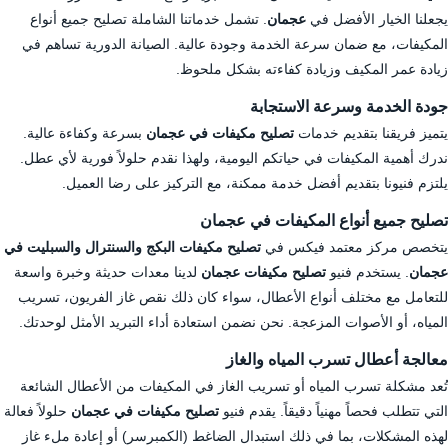
يجعلنا الخيار الأفضل في
عجمان
. تشمل خدماتنا الشاملة تصليح جميع أنواع
المكيفات، مع ضمان سرعة الخدمة وجودة عالية. الصيانة الدورية تساهم في
زيادة عمر المكيف وزيادة كفاءته بشكل ملحوظ.
جودة الخدمة وسرعة الاستجابة
يتميز فريقنا بتقديم خدمات
تصليح مكيفات في عجمان
بسرعة وكفاءة عالية.
ندرك أهمية المكيفات في حياتكم اليومية، ولهذا نقدم حلولاً فورية لأي عطل.
يلتزم فنيونا بتقديم أفضل خدمة ممكنة، مع التركيز على رضا العميل.
تصليح جميع أنواع المكيفات في عجمان
يتخصص مركز معتمد فيكس في
تصليح مكيفات البكج والسنترال والسبليت في
عجمان
. يستخدم فنيو
تصليح مكيفات عجمان
لدينا معدات حديثة وخبرة واسعة
للتعامل مع مختلف أنواع الأعطال، سواء كان ذلك نقص غاز الفريون، تسريب
المياه، أو الأصوات المزعجة. نحن نضمن استعادة أداء التبريد الأمثل لوحدتك.
معالجة أعطال تسرب المياه والغاز
تُعد مشكلة تسرب المياه أو تسريب الغاز في المكيفات من الأعطال الشائعة
التي تتطلب فحصاً مهنياً دقيقاً. يقدم فنيو
تصليح مكيفات في عجمان
حلولاً فعالة
لهذه المشكلات، بما في ذلك استبدال الضاغط (الكمبرسر) أو إعادة ملء غاز