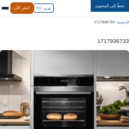
تخطّ إلى المحتوى
Repair
In
Home
احجز الآن
عربي
|
EN
الرئيسية
1717936733
1717936733