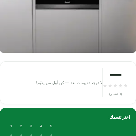
—
لا توجد تقييمات بعد — كن أول من يقيّم!
★
★
★
★
★
(0 تقييم)
اختر تقييمك:
1
2
3
4
5