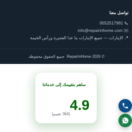
تواصل معنا
📞 0552517981
✉️ info@repairinhome.com
📍 الإمارات — جميع الإمارات ما عدا الفجيرة ورأس الخيمة
© 2026 RepairInHome. جميع الحقوق محفوظة.
ساهم بتقييمك إلى خدماتنا
4.9
(364 تقييم)